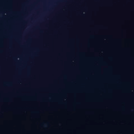
关于我们
产品列表
联系我们
公司简介
单相变压器
三相变压器
星空体育平台官
荣誉资质
电抗器
稳压器
厂址：山东省
客户反馈
调压器
逆变器
发龙山路50号
人才招聘
直流电源
充电机
业务电话：0532
销售网点
电机起动柜
UPS不间断电源
物流电话：053
电力电容器
特种变压器
rved 版权所有 未经许可不得使用、转载、摘编。