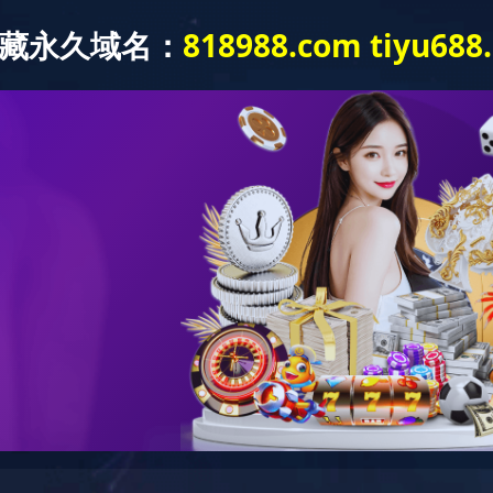
分类
荣誉资质
厂区设备
人才招聘
新