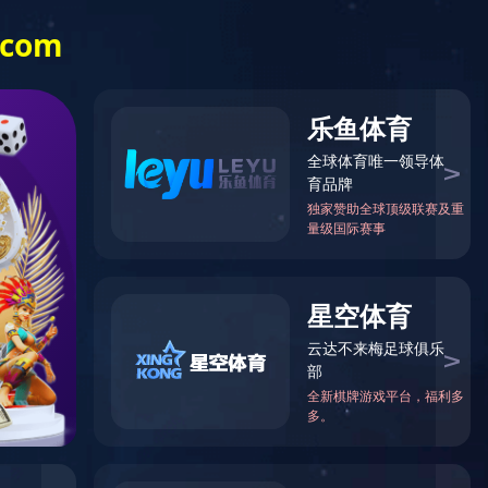
设为主页
添加收藏
地址导航
闻中心
销售网点
联系我们