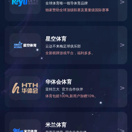
一、概述
感应稳压器能在带负荷悄况下，无极、平滑、连续地调节输
出电压的电源装置。 主要用于电机电器试验、电炉温控、整
流设备配套、发电机励磁等，在机械制造、化 工、纺织、通
讯、军工等行业得到广泛应用。
二、性能
1.无触点调节，使用寿命长；
2.适用于各种性质的负载；
3.过载能力强；
4.运行可靠，使用、维护方便。
注：单相220V/0-250V、380V/0-500V，三相380V/0-
380(420)V、 380V/0-500V 以及其它非标准规格均可按客户
要求承接制造。
上一页：星空体育平台官方网站
下一页：LY系列工业级正弦波逆变器